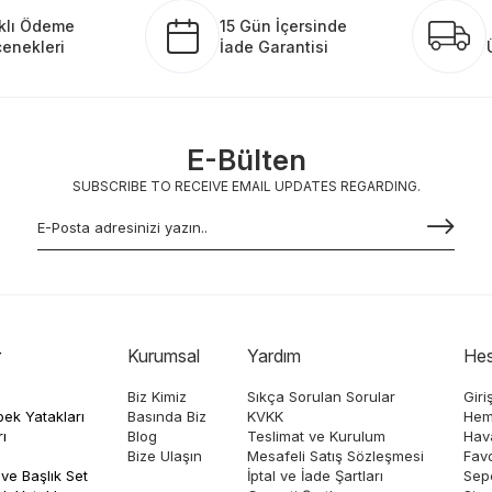
klı Ödeme
15 Gün İçersinde
enekleri
İade Garantisi
E-Bülten
SUBSCRIBE TO RECEIVE EMAIL UPDATES REGARDING.
r
Kurumsal
Yardım
He
Biz Kimiz
Sıkça Sorulan Sorular
Giri
ek Yatakları
Basında Biz
KVKK
Hem
ı
Blog
Teslimat ve Kurulum
Hava
Bize Ulaşın
Mesafeli Satış Sözleşmesi
Favo
ve Başlık Set
İptal ve İade Şartları
Sep