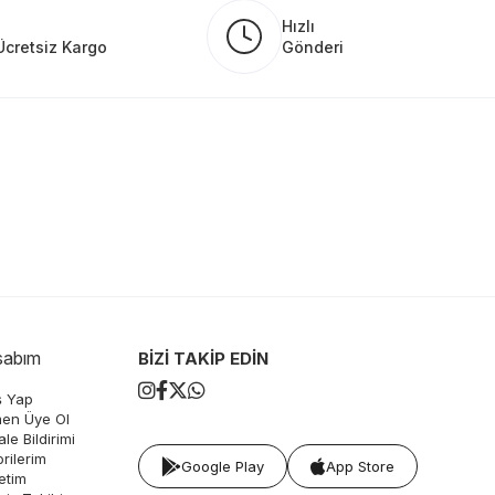
Hızlı
Ücretsiz Kargo
Gönderi
sabım
BİZİ TAKİP EDİN
ş Yap
en Üye Ol
le Bildirimi
rilerim
Google Play
App Store
etim