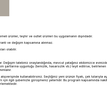
eli ürünler, teşhir ve outlet ürünleri bu uygulamanın dışındadır.
garanti ve değişim kapsamına alınmaz.
rı olabilir.
. Değişim talebiniz onaylandığında, mevcut yatağınız ekibimizce evinizd
m şartlarına uygunluğu (temizlik, hasarsızlık vb.) teyit edilirse, belirlenen 
ımlanır.
verişinde kullanabilirsiniz. Seçtiğiniz yeni ürünün fiyatı, çek tutarıyla a
 için ilgili şubemizle görüşmeniz yeterlidir. Bu program kapsamında naki
rlemektedir.