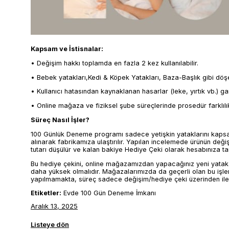
Kapsam ve İstisnalar:
• Değişim hakkı toplamda en fazla 2 kez kullanılabilir.
• Bebek yatakları,Kedi & Köpek Yatakları, Baza-Başlık gibi döşem
• Kullanıcı hatasından kaynaklanan hasarlar (leke, yırtık vb.) 
• Online mağaza ve fiziksel şube süreçlerinde prosedür farklılıkla
Süreç Nasıl İşler?
100 Günlük Deneme programı sadece yetişkin yataklarını kapsar
alınarak fabrikamıza ulaştırılır. Yapılan incelemede ürünün değişi
tutarı düşülür ve kalan bakiye Hediye Çeki olarak hesabınıza tan
Bu hediye çekini, online mağazamızdan yapacağınız yeni yatak alış
daha yüksek olmalıdır. Mağazalarımızda da geçerli olan bu işlem
yapılmamakta, süreç sadece değişim/hediye çeki üzerinden ile
Etiketler:
Evde 100 Gün Deneme İmkanı
Aralık 13, 2025
Listeye dön