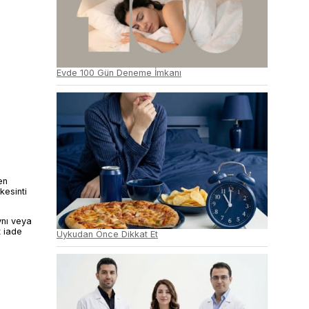
Evde 100 Gün Deneme İmkanı
en
kesinti
ynı veya
t iade
Uykudan Önce Dikkat Et